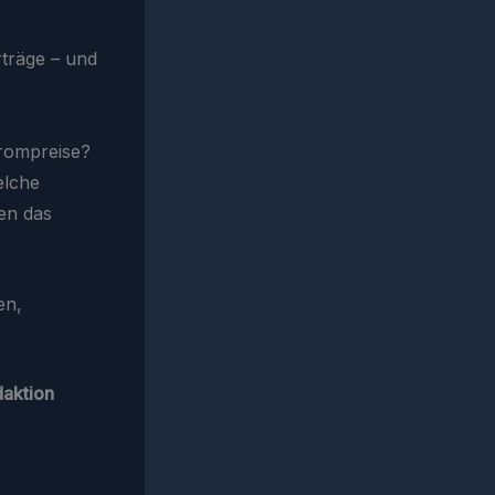
rträge – und
trompreise?
elche
en das
en,
daktion