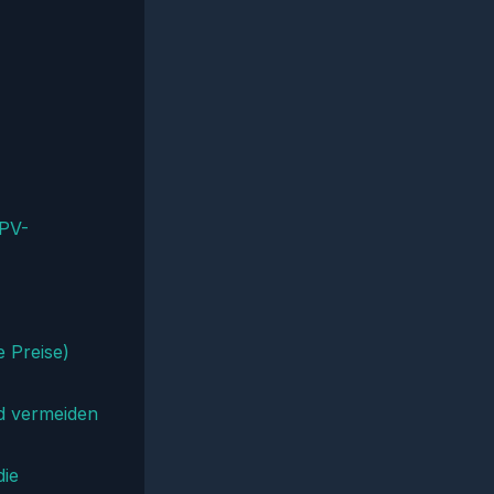
 PV-
 Preise)
d vermeiden
die