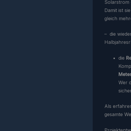
Solarstrom 
Damit ist si
gleich mehre
– die wiede
Halbjahres
die
Re
Komp
Meter
Wer d
siche
Als erfahre
gesamte We
Projektentw