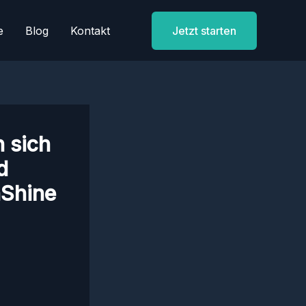
e
Blog
Kontakt
Jetzt starten
 sich
d
nShine