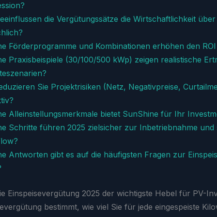
ssion?
eeinflussen die Vergütungssätze die Wirtschaftlichkeit übe
chlich?
he Förderprogramme und Kombinationen erhöhen den ROI
e Praxisbeispiele (30/100/500 kWp) zeigen realistische Ert
teszenarien?
eduzieren Sie Projektrisiken (Netz, Negativpreise, Curtailm
tiv?
e Alleinstellungsmerkmale bietet SunShine für Ihr Invest
e Schritte führen 2025 zielsicher zur Inbetriebnahme und 
flow?
e Antworten gibt es auf die häufigsten Fragen zur Einspe
?
ie Einspeisevergütung 2025 der wichtigste Hebel für PV-In
evergütung bestimmt, wie viel Sie für jede eingespeiste Kil