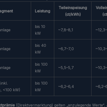
Teileinspeisung
Volle
egment
Leistung
(ct/kWh)
(c
bis 10
nlage
~7,8–8,1
~12,3–
kW
bis 40
nlage
~6,7–7,0
~10,3
kW
bis 100
nlage
~5,5–5,7
~10,3
kW
inkl.
bis 100
~6,2–6,4
~6,2–
e, <100 kW)
kW
ktprämie
(Direktvermarktung) gelten „anzulegende Werte“.