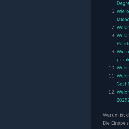
Degre
Wie b
tatsä
Welc
Welch
Rendi
Wie r
proak
Welch
Welch
Cash
Welch
2025
Warum ist d
Die Einspeis