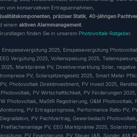
eren von konservativen Ertragsannahmen,
Qualitätskomponenten
,
präziser Statik
,
40-jährigen Pachtve
nd einem
aktiven Alarmmanagement
.
e Grundlagen finden Sie in unserem
Photovoltaik-Ratgeber
.