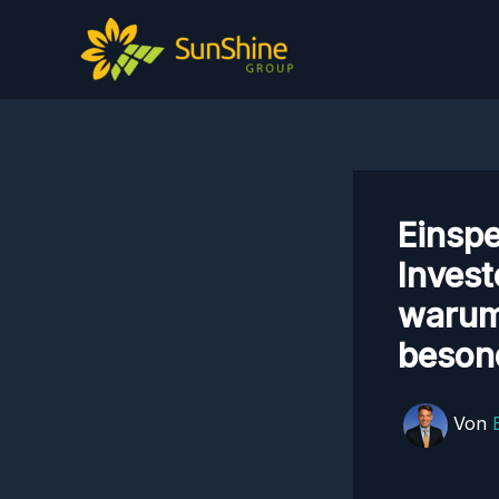
Zum
Inhalt
springen
Einspe
Invest
warum 
beson
Von