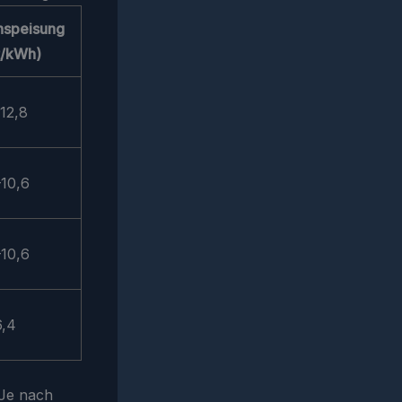
inspeisung
t/kWh)
12,8
–10,6
–10,6
6,4
 Je nach