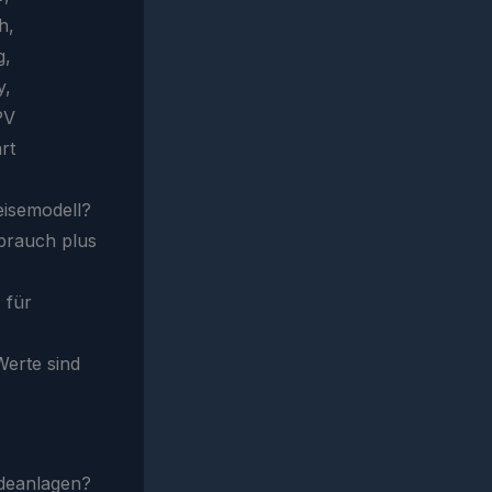
eisemodell?
brauch plus
 für
Werte sind
udeanlagen?