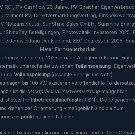
ütungssätze gelten 2025 je nach Anlagengröße und Einsp
tematik unterscheidet zwischen
Teileinspeisung
(Eigenver
s) und
Volleinspeisung
(gesamte Energie ins Netz).
anlagen bis 100 kW existieren veröffentlichte Fördersätze,
agen ist die
Marktprämie/Direktvermarktung
maßgeblich.
 ist stets Ihr
Inbetriebnahmefenster
(IBN). Die folgenden 
nd dienen der Orientierung – maßgeblich sind die zum
chungszeitpunkt gültigen Tabellen.
twerte bieten Orientierung für kleinere und mittlere Gebä