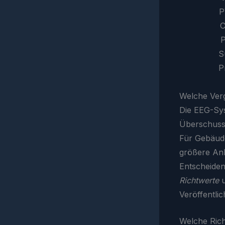
Welche Verg
Die EEG-Sys
Überschus
Für Gebäude
größere Anl
Entscheidend
Richtwerte
u
Veröffentli
Welche Rich