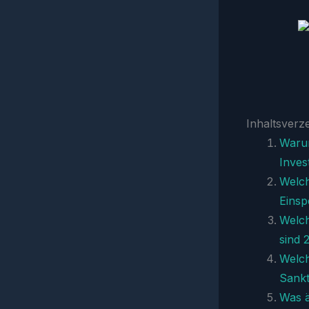
Inhaltsverz
Warum
Inves
Welch
Einsp
Welch
sind 
Welch
Sank
Was ä