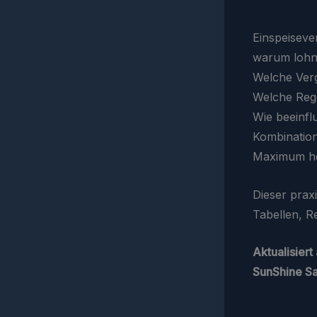
Einspeiseve
warum lohnt
Welche Verg
Welche Rege
Wie beeinflu
Kombination
Maximum h
Dieser prax
Tabellen, R
Aktualisier
SunShine S