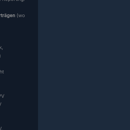
rträgen
(wo