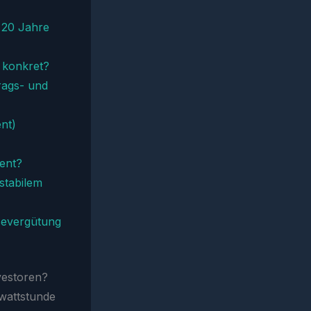
r 20 Jahre
 konkret?
rags- und
ent)
ment?
stabilem
isevergütung
vestoren?
owattstunde