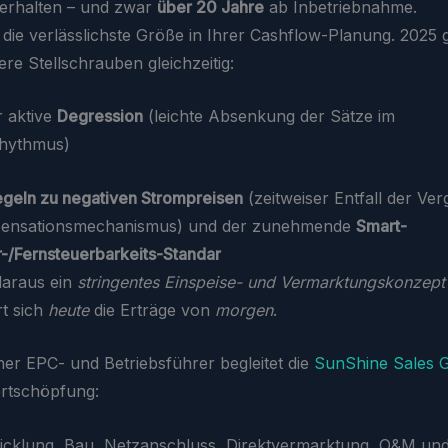
erhalten – und zwar
über 20 Jahre
ab Inbetriebnahme.
e die verlässlichste Größe in Ihrer Cashflow-Planung. 2025 
re Stellschrauben gleichzeitig:
r aktive
Degression
(leichte Absenkung der Sätze im
rhythmus)
geln zu negativen Strompreisen
(zeitweiser Entfall der Ver
ensationsmechanismus) und der zunehmende
Smart-
-/Fernsteuerbarkeits-Standar
araus ein
stringentes Einspeise- und Vermarktungskonzept
rt sich
heute
die Erträge von
morgen
.
ner EPC- und Betriebsführer begleitet die
SunShine Sales
rtschöpfung:
icklung, Bau, Netzanschluss, Direktvermarktung, O&M und