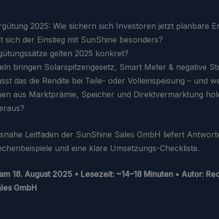
rgütung 2025: Wie sichern sich Investoren jetzt planbare E
 sich der Einstieg mit SunShine besonders?
ütungssätze gelten 2025 konkret?
ln bringen Solarspitzengesetz, Smart Meter & negative S
sst das die Rendite bei Teile- oder Volleinspeisung – und w
en aus Marktprämie, Speicher und Direktvermarktung hol
eraus?
isnahe Leitfaden der SunShine Sales GmbH liefert Antwort
echenbeispiele und eine klare Umsetzungs-Checkliste.
t am
18. August 2025
• Lesezeit: ~14–18 Minuten • Autor: Re
ales GmbH