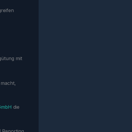
greifen
gütung mit
macht,
 GmbH
die
 Reporting.