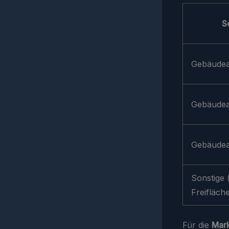
S
Gebäudea
Gebäudea
Gebäudea
Sonstige (
Freifläch
Für die
Mar