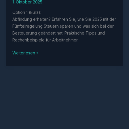
1. Oktober 2025
Option 1 (kurz):
Abfindung erhalten? Erfahren Sie, wie Sie 2025 mit der
Fünftelregelung Steuern sparen und was sich bei der
Besteuerung geändert hat. Praktische Tipps und
Rechenbeispiele für Arbeitnehmer.
Abfindung
Weiterlesen »
versteuern
2025:
Was
Arbeitnehmer
über
die
neuen
Regelungen
wissen
müssen