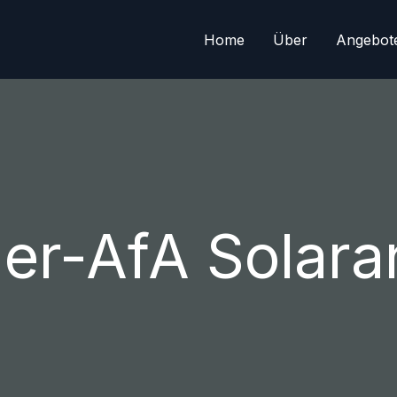
Home
Über
Angebot
er-AfA Solara